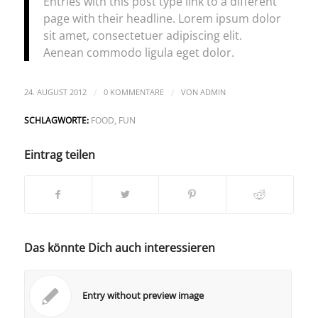
Entries with this post type link to a different
page with their headline. Lorem ipsum dolor
sit amet, consectetuer adipiscing elit.
Aenean commodo ligula eget dolor.
/
/
24. AUGUST 2012
0 KOMMENTARE
VON
ADMIN
SCHLAGWORTE:
FOOD
,
FUN
Eintrag teilen
Das könnte Dich auch interessieren
Entry without preview image