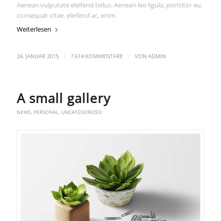
Aenean vulputate eleifend tellus. Aenean leo ligula, porttitor eu,
consequat vitae, eleifend ac, enim.
Weiterlesen
/
/
24. JANUAR 2015
7.614 KOMMENTARE
VON
ADMIN
A small gallery
NEWS
,
PERSONAL
,
UNCATEGORIZED