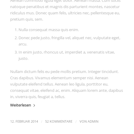
Aenean commodo ligula eget dolor. Aenean massa. Cum sociis
natoque penatibus et magnis dis parturient montes, nascetur
ridiculus mus. Donec quam felis, ultricies nec, pellentesque eu,
pretium quis, sem.
Nulla consequat massa quis enim.
Donec pede justo, fringilla vel, aliquet nec, vulputate eget,
arcu.
In enim justo, rhoncus ut, imperdiet a, venenatis vitae,
justo.
Nullam dictum felis eu pede mollis pretium. Integer tincidunt.
Cras dapibus. Vivamus elementum semper nisi. Aenean
vulputate eleifend tellus. Aenean leo ligula, porttitor eu,
consequat vitae, eleifend ac, enim. Aliquam lorem ante, dapibus
in, viverra quis, feugiat a, tellus.
Weiterlesen
/
/
12. FEBRUAR 2014
52 KOMMENTARE
VON
ADMIN