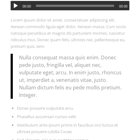
00:00
00:00
Lorem ipsum dolor sit amet, consectetuer adipiscing elit.
Aenean commodo ligula eget dolor. Aenean massa. Cum sociis
natoque penatibus et magnis dis parturient montes, nascetur
ridiculus mus. Donec quam felis, ultricies nec, pellentesque eu,
pretium quis, sem.
Nulla consequat massa quis enim. Donec
pede justo, fringilla vel, aliquet nec,
vulputate eget, arcu. In enim justo, rhoncus
ut, imperdiet a, venenatis vitae, justo.
Nullam dictum felis eu pede mollis pretium.
Integer.
Donec posuere vulputate arcu.
Phasellus accumsan cursus velit.
Vestibulum ante ipsum primis in faucibus orci luctus et
ultrices posuere cubilia Curae;
Sed aliquam, nisi quis porttitor congue