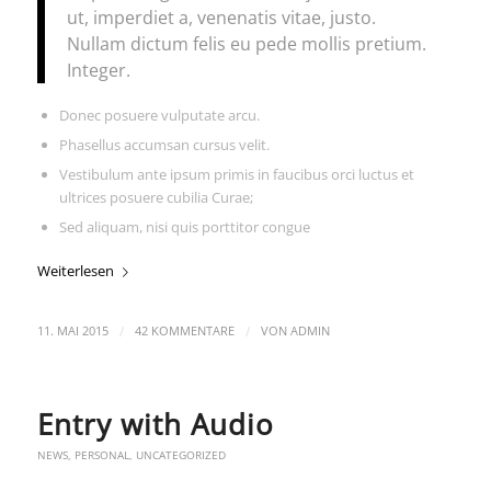
ut, imperdiet a, venenatis vitae, justo.
Nullam dictum felis eu pede mollis pretium.
Integer.
Donec posuere vulputate arcu.
Phasellus accumsan cursus velit.
Vestibulum ante ipsum primis in faucibus orci luctus et
ultrices posuere cubilia Curae;
Sed aliquam, nisi quis porttitor congue
Weiterlesen
/
/
11. MAI 2015
42 KOMMENTARE
VON
ADMIN
Entry with Audio
NEWS
,
PERSONAL
,
UNCATEGORIZED