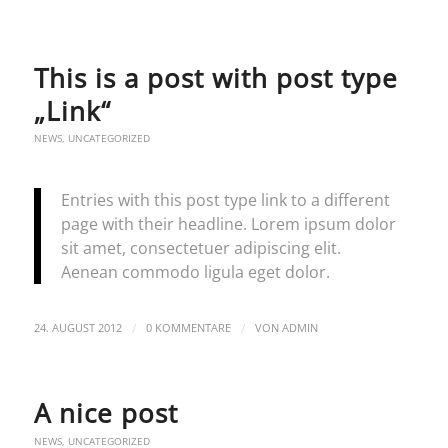
This is a post with post type
„Link“
NEWS
,
UNCATEGORIZED
Entries with this post type link to a different
page with their headline. Lorem ipsum dolor
sit amet, consectetuer adipiscing elit.
Aenean commodo ligula eget dolor.
/
/
24. AUGUST 2012
0 KOMMENTARE
VON
ADMIN
A nice post
NEWS
,
UNCATEGORIZED