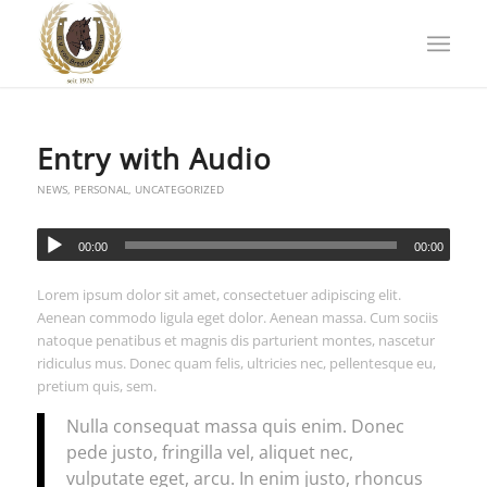
Entry with Audio
NEWS
,
PERSONAL
,
UNCATEGORIZED
00:00
00:00
Lorem ipsum dolor sit amet, consectetuer adipiscing elit.
Aenean commodo ligula eget dolor. Aenean massa. Cum sociis
natoque penatibus et magnis dis parturient montes, nascetur
ridiculus mus. Donec quam felis, ultricies nec, pellentesque eu,
pretium quis, sem.
Nulla consequat massa quis enim. Donec
pede justo, fringilla vel, aliquet nec,
vulputate eget, arcu. In enim justo, rhoncus