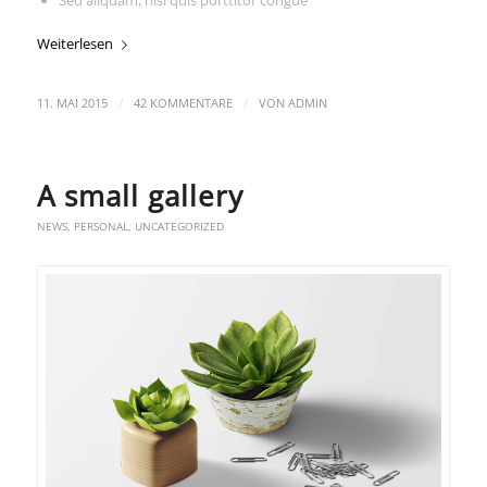
Weiterlesen
/
/
11. MAI 2015
42 KOMMENTARE
VON
ADMIN
A small gallery
NEWS
,
PERSONAL
,
UNCATEGORIZED