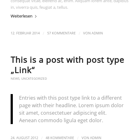
consequat vitae, eleifend ac, enim. Aliquam lorem ante, dapibus
in, viverra quis, feugiat a, tellus.
Weiterlesen
/
/
12. FEBRUAR 2014
57 KOMMENTARE
VON
ADMIN
This is a post with post type
„Link“
NEWS
,
UNCATEGORIZED
Entries with this post type link to a different
page with their headline. Lorem ipsum dolor
sit amet, consectetuer adipiscing elit.
Aenean commodo ligula eget dolor.
/
/
24. AUGUST 2012
48 KOMMENTARE
VON
ADMIN