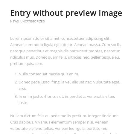
Entry without preview image
NEWS
,
UNCATEGORIZED
Lorem ipsum dolor sit amet, consectetuer adipiscing elit.
Aenean commodo ligula eget dolor. Aenean massa. Cum sociis
natoque penatibus et magnis dis parturient montes, nascetur
ridiculus mus. Donec quam felis, ultricies nec, pellentesque eu,
pretium quis, sem.
Nulla consequat massa quis enim.
Donec pede justo, fringilla vel, aliquet nec, vulputate eget,
arcu.
In enim justo, rhoncus ut, imperdiet a, venenatis vitae,
justo.
Nullam dictum felis eu pede mollis pretium. Integer tincidunt.
Cras dapibus. Vivamus elementum semper nisi. Aenean
vulputate eleifend tellus. Aenean leo ligula, porttitor eu,