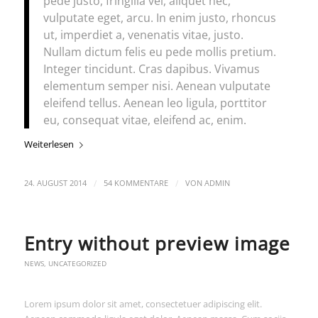
pede justo, fringilla vel, aliquet nec,
vulputate eget, arcu. In enim justo, rhoncus
ut, imperdiet a, venenatis vitae, justo.
Nullam dictum felis eu pede mollis pretium.
Integer tincidunt. Cras dapibus. Vivamus
elementum semper nisi. Aenean vulputate
eleifend tellus. Aenean leo ligula, porttitor
eu, consequat vitae, eleifend ac, enim.
Weiterlesen
/
/
24. AUGUST 2014
54 KOMMENTARE
VON
ADMIN
Entry without preview image
NEWS
,
UNCATEGORIZED
Lorem ipsum dolor sit amet, consectetuer adipiscing elit.