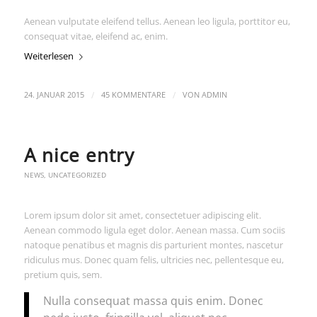
Aenean vulputate eleifend tellus. Aenean leo ligula, porttitor eu,
consequat vitae, eleifend ac, enim.
Weiterlesen
/
/
24. JANUAR 2015
45 KOMMENTARE
VON
ADMIN
A nice entry
NEWS
,
UNCATEGORIZED
Lorem ipsum dolor sit amet, consectetuer adipiscing elit.
Aenean commodo ligula eget dolor. Aenean massa. Cum sociis
natoque penatibus et magnis dis parturient montes, nascetur
ridiculus mus. Donec quam felis, ultricies nec, pellentesque eu,
pretium quis, sem.
Nulla consequat massa quis enim. Donec