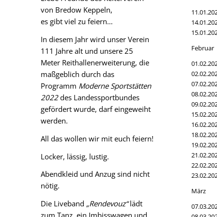
von Bredow Keppeln,
11.01.20
es gibt viel zu feiern…
14.01.20
15.01.20
In diesem Jahr wird unser Verein
Februar
111 Jahre alt und unsere 25
Meter Reithallenerweiterung, die
01.02.20
02.02.20
maßgeblich durch das
07.02.20
Programm
Moderne Sportstätten
08.02.20
2022
des Landessportbundes
09.02.20
gefördert wurde, darf eingeweiht
15.02.20
werden.
16.02.20
18.02.20
All das wollen wir mit euch feiern!
19.02.20
21.02.20
Locker, lässig, lustig.
22.02.20
Abendkleid und Anzug sind nicht
23.02.20
nötig.
März
Die Liveband
„Rendevouz“
lädt
07.03.20
zum Tanz, ein Imbisswagen und
08.03.20