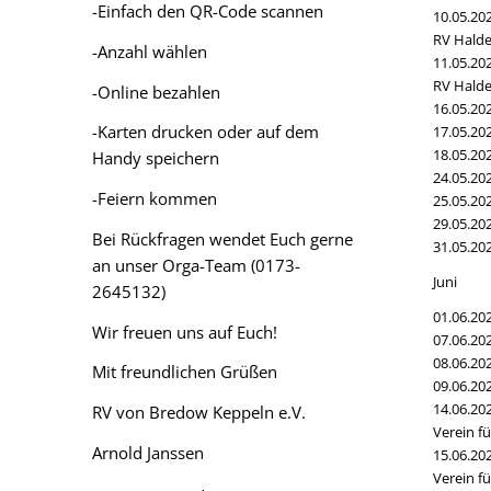
-Einfach den QR-Code scannen
10.05.20
RV Halder
-Anzahl wählen
11.05.20
RV Halder
-Online bezahlen
16.05.20
-Karten drucken oder auf dem
17.05.20
18.05.20
Handy speichern
24.05.20
-Feiern kommen
25.05.20
29.05.20
Bei Rückfragen wendet Euch gerne
31.05.20
an unser Orga-Team (0173-
Juni
2645132)
01.06.20
Wir freuen uns auf Euch!
07.06.20
08.06.20
Mit freundlichen Grüßen
09.06.20
14.06.20
RV von Bredow Keppeln e.V.
Verein fü
Arnold Janssen
15.06.20
Verein fü