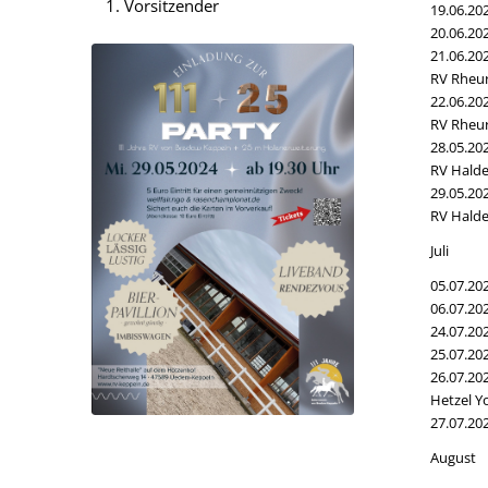
Vorsitzender
19.06.202
20.06.20
21.06.20
RV Rheu
22.06.20
RV Rheu
28.05.2
RV Hald
29.05.2
RV Hald
Juli
05.07.20
06.07.20
24.07.20
25.07.20
26.07.20
Hetzel Y
27.07.202
August