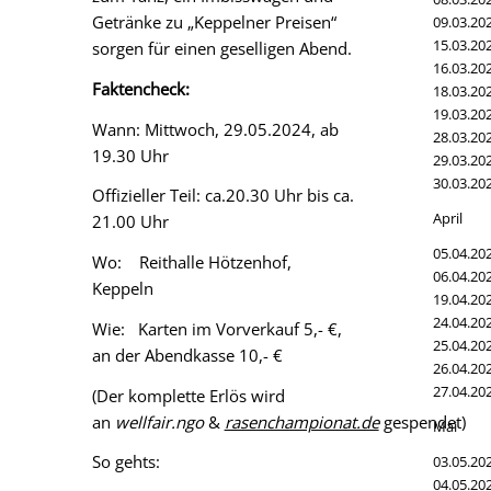
Getränke zu „Keppelner Preisen“
09.03.20
15.03.20
sorgen für einen geselligen Abend.
16.03.20
Faktencheck:
18.03.20
19.03.20
Wann: Mittwoch, 29.05.2024, ab
28.03.20
19.30 Uhr
29.03.20
30.03.20
Offizieller Teil: ca.20.30 Uhr bis ca.
April
21.00 Uhr
05.04.20
Wo: Reithalle Hötzenhof,
06.04.20
Keppeln
19.04.20
24.04.20
Wie: Karten im Vorverkauf 5,- €,
25.04.20
an der Abendkasse 10,- €
26.04.20
27.04.20
(Der komplette Erlös wird
an
wellfair.ngo
&
rasenchampionat.de
gespendet)
Mai
So gehts:
03.05.20
04.05.20